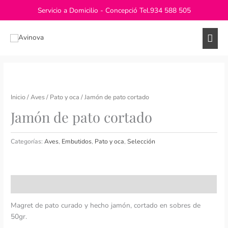
Ir
Servicio a Domicilio - Concepció Tel.
934 588 505
al
contenido
Men
princ
Inicio
/
Aves
/
Pato y oca
/ Jamón de pato cortado
Jamón de pato cortado
Categorías:
Aves
,
Embutidos
,
Pato y oca
,
Selección
Descripción
Magret de pato curado y hecho jamón, cortado en sobres de
50gr.