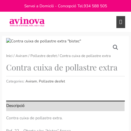
Vés
Servei a Domicili - Concepció Tel.
934 588 505
al
contingut
Men
princ
Inici
/
Aviram
/
Pollastre desfet
/ Contra cuixa de pollastre extra
Contra cuixa de pollastre extra
Categories:
Aviram
,
Pollastre desfet
Descripció
Contra cuixa de pollastre extra.
Ref. 22 – Oberta s/os “bistec” fresca