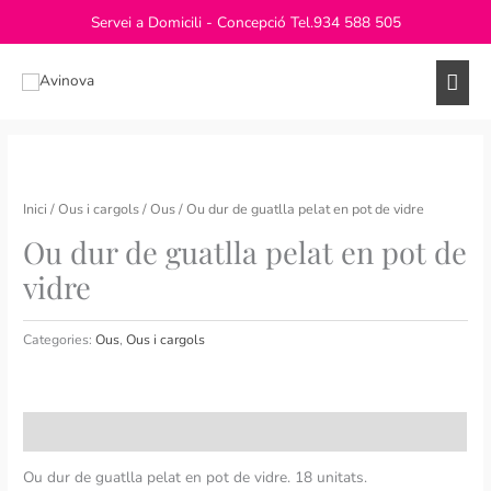
Vés
Servei a Domicili - Concepció Tel.
934 588 505
al
contingut
Men
princ
Inici
/
Ous i cargols
/
Ous
/ Ou dur de guatlla pelat en pot de vidre
Ou dur de guatlla pelat en pot de
vidre
Categories:
Ous
,
Ous i cargols
Descripció
Ou dur de guatlla pelat en pot de vidre. 18 unitats.