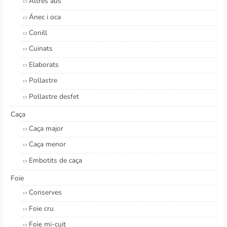
Altres aus
Ánec i oca
Conill
Cuinats
Elaborats
Pollastre
Pollastre desfet
Caça
Caça major
Caça menor
Embotits de caça
Foie
Conserves
Foie cru
Foie mi-cuit