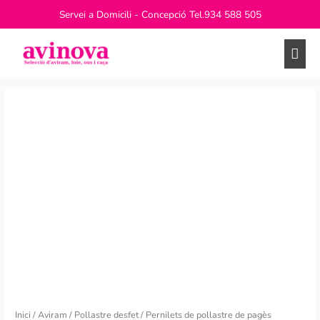
Vés
Servei a Domicili - Concepció Tel.
934 588 505
al
contingut
Men
princ
Inici
/
Aviram
/
Pollastre desfet
/ Pernilets de pollastre de pagès