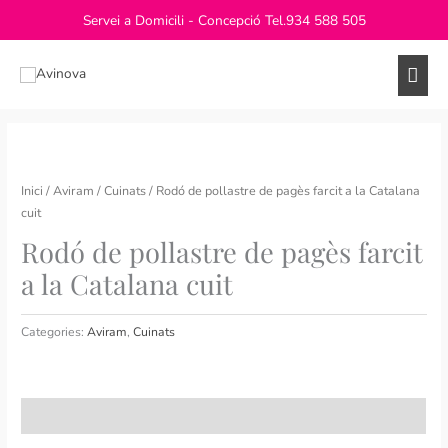
Vés
Servei a Domicili - Concepció Tel.
934 588 505
al
contingut
Men
princ
Inici
/
Aviram
/
Cuinats
/ Rodó de pollastre de pagès farcit a la Catalana
cuit
Rodó de pollastre de pagès farcit
a la Catalana cuit
Categories:
Aviram
,
Cuinats
Descripció