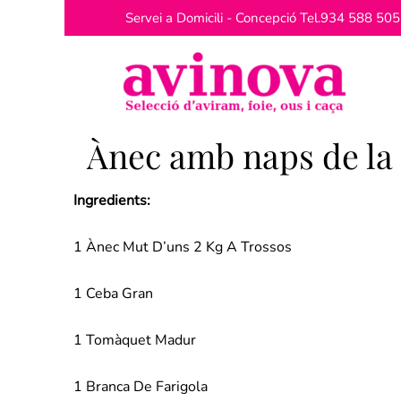
Vés
Servei a Domicili - Concepció Tel.
934 588 505
al
contingut
Ànec amb naps de la
Ingredients:
1 Ànec Mut D’uns 2 Kg A Trossos
1 Ceba Gran
1 Tomàquet Madur
1 Branca De Farigola