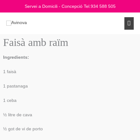
Vés
Servei a Domicili - Concepció Tel.
934 588 505
al
contingut
Men
princ
Faisà amb raïm
Ingredients:
1 faisà
1 pastanaga
1 ceba
½ litre de cava
½ got de vi de porto