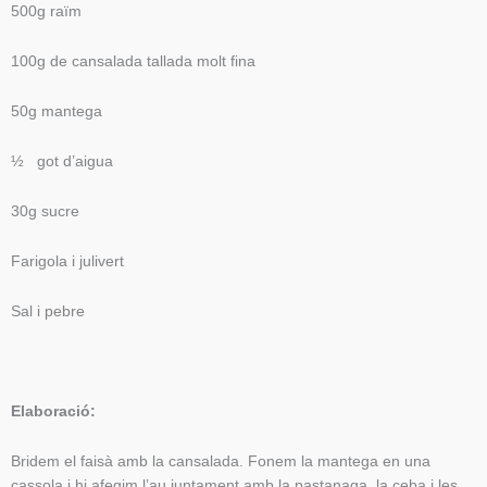
500g raïm
100g de cansalada tallada molt fina
50g mantega
½ got d’aigua
30g sucre
Farigola i julivert
Sal i pebre
Elaboració:
Bridem el faisà amb la cansalada. Fonem la mantega en una
cassola i hi afegim l’au juntament amb la pastanaga, la ceba i les