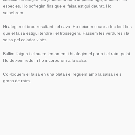
espècies. Ho sofregim fins que el faisà estigui daurat. Ho
salpebrem.
Hi afegim el brou resultant i el cava. Ho deixem coure a foc lent fins
que el faisà estigui tendre i el trossegem. Passem les verdures i la
salsa pel colador xinès.
Bullim l’aigua i el sucre lentament i hi afegim el porto i el raïm pelat.
Ho deixem reduir i ho incorporem a la salsa.
Col•loquem el faisà en una plata i el reguem amb la salsa i els
grans de raïm.