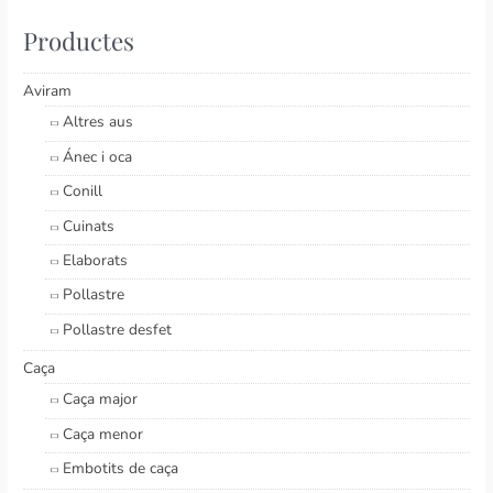
Productes
Aviram
Altres aus
Ánec i oca
Conill
Cuinats
Elaborats
Pollastre
Pollastre desfet
Caça
Caça major
Caça menor
Embotits de caça