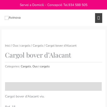
Vés
Servei a Domicili - Concepció Tel.
934 588 505
al
contingut
Men
princ
Inici
/
Ous i cargols
/
Cargols
/ Cargol bover d’Alacant
Cargol bover d’Alacant
Categories:
Cargols
,
Ous i cargols
Descripció
Cargol bover d’Alacant viu.
Ref. 15