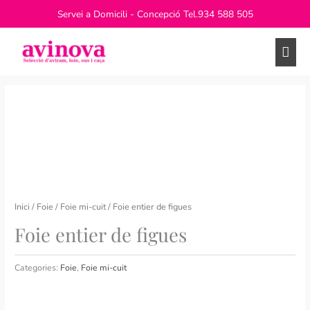
Vés
Servei a Domicili - Concepció Tel.
934 588 505
al
contingut
Men
princ
Inici
/
Foie
/
Foie mi-cuit
/ Foie entier de figues
Foie entier de figues
Categories:
Foie
,
Foie mi-cuit