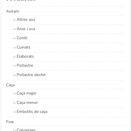
Aviram
Altres aus
Ánec i oca
Conill
Cuinats
Elaborats
Pollastre
Pollastre desfet
Caça
Caça major
Caça menor
Embotits de caça
Foie
Conserves