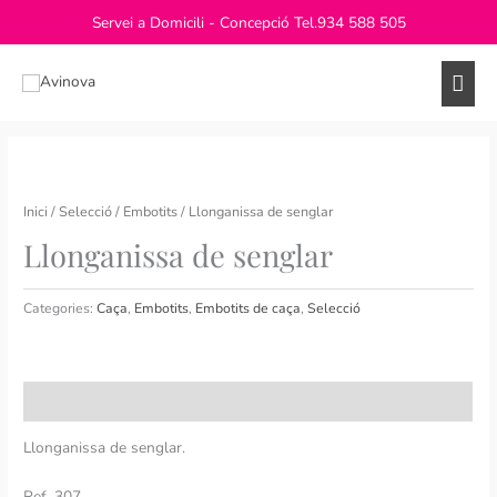
Vés
Servei a Domicili - Concepció Tel.
934 588 505
al
contingut
Men
princ
Inici
/
Selecció
/
Embotits
/ Llonganissa de senglar
Llonganissa de senglar
Categories:
Caça
,
Embotits
,
Embotits de caça
,
Selecció
Descripció
Llonganissa de senglar.
Ref. 307