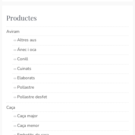
Productes
Aviram
Altres aus
Ánec i oca
Conill
Cuinats
Elaborats
Pollastre
Pollastre desfet
Caça
Caça major
Caça menor
Embotits de caça