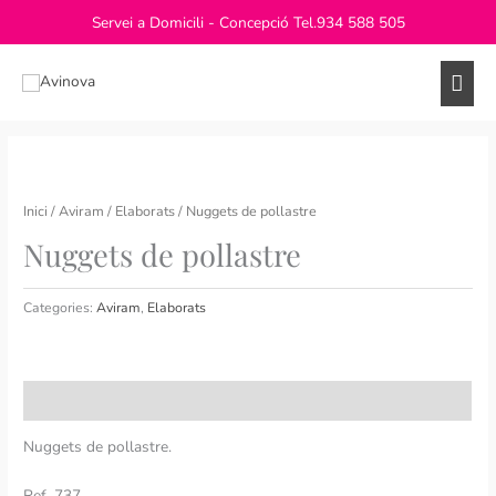
Vés
Servei a Domicili - Concepció Tel.
934 588 505
al
contingut
Men
princ
Inici
/
Aviram
/
Elaborats
/ Nuggets de pollastre
Nuggets de pollastre
Categories:
Aviram
,
Elaborats
Descripció
Nuggets de pollastre.
Ref. 737