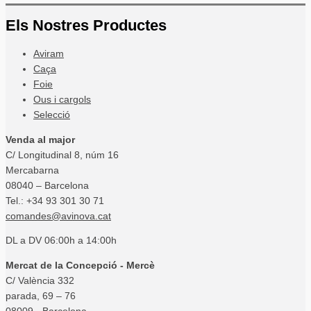
Els Nostres Productes
Aviram
Caça
Foie
Ous i cargols
Selecció
Venda al major
C/ Longitudinal 8, núm 16
Mercabarna
08040 – Barcelona
Tel.: +34 93 301 30 71
comandes@avinova.cat
DL a DV 06:00h a 14:00h
Mercat de la Concepció - Mercè
C/ València 332
parada, 69 – 76