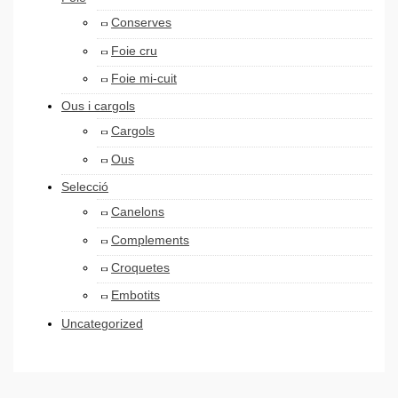
Conserves
Foie cru
Foie mi-cuit
Ous i cargols
Cargols
Ous
Selecció
Canelons
Complements
Croquetes
Embotits
Uncategorized