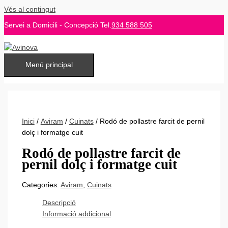
Vés al contingut
Servei a Domicili - Concepció Tel.
934 588 505
Menú principal
Inici
/
Aviram
/
Cuinats
/ Rodó de pollastre farcit de pernil
dolç i formatge cuit
Rodó de pollastre farcit de
pernil dolç i formatge cuit
Categories:
Aviram
,
Cuinats
Descripció
Informació addicional