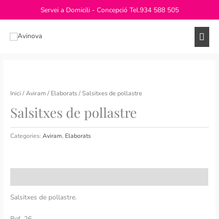
Vés
Servei a Domicili - Concepció Tel.
934 588 505
al
contingut
Men
princ
Inici
/
Aviram
/
Elaborats
/ Salsitxes de pollastre
Salsitxes de pollastre
Categories:
Aviram
,
Elaborats
Descripció
Salsitxes de pollastre.
Ref. 26