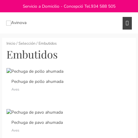
Ir
Servicio a Domicilio - Concepció Tel.
934 588 505
al
contenido
Men
princ
Inicio
/
Selección
/ Embutidos
Embutidos
Pechuga de pollo ahumada
Aves
Pechuga de pavo ahumada
Aves