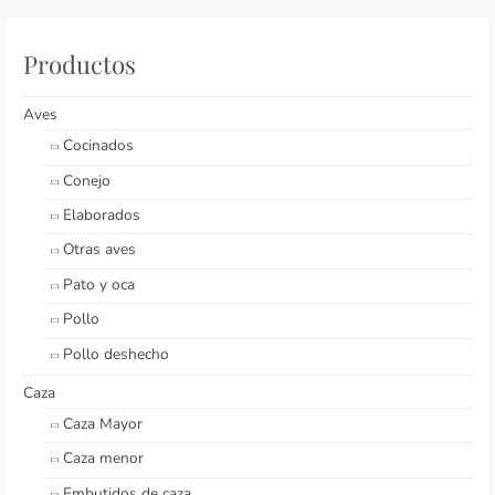
r
p
Productos
o
r
Aves
:
Cocinados
Conejo
Elaborados
Otras aves
Pato y oca
Pollo
Pollo deshecho
Caza
Caza Mayor
Caza menor
Embutidos de caza