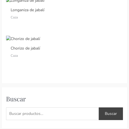
Longaniza de jabalí
Caza
Chorizo de jabalí
Caza
B
Buscar
u
s
Buscar
c
a