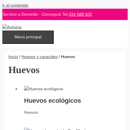
Ir al contenido
Servicio a Domicilio - Concepció Tel.
934 588 505
Menú principal
Inicio
/
Huevos y caracoles
/ Huevos
Huevos
Huevos ecológicos
Huevos