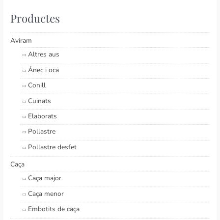
Productes
Aviram
Altres aus
Ánec i oca
Conill
Cuinats
Elaborats
Pollastre
Pollastre desfet
Caça
Caça major
Caça menor
Embotits de caça