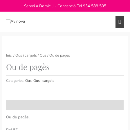
Vés
Servei a Domicili - Concepció Tel.
934 588 505
al
contingut
Men
princ
Inici
/
Ous i cargols
/
Ous
/ Ou de pagès
Ou de pagès
Categories:
Ous
,
Ous i cargols
Descripció
Ou de pagès.
Ref.57