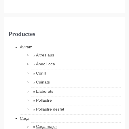
Productes
Aviram
Altres aus
Ánec i oca
Conill
Cuinats
Elaborats
Pollastre
Pollastre desfet
Caça
Caça major