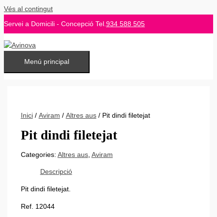
Vés al contingut
Servei a Domicili - Concepció Tel.
934 588 505
Menú principal
Inici
/
Aviram
/
Altres aus
/ Pit dindi filetejat
Pit dindi filetejat
Categories:
Altres aus
,
Aviram
Descripció
Pit dindi filetejat.
Ref. 12044