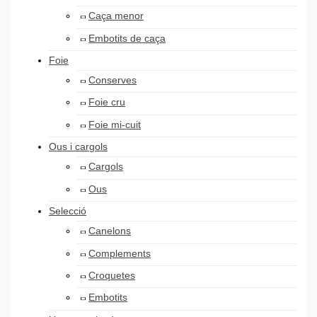
Caça menor
Embotits de caça
Foie
Conserves
Foie cru
Foie mi-cuit
Ous i cargols
Cargols
Ous
Selecció
Canelons
Complements
Croquetes
Embotits