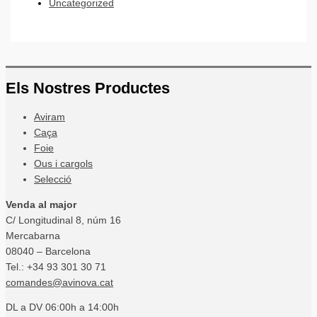
Uncategorized
Els Nostres Productes
Aviram
Caça
Foie
Ous i cargols
Selecció
Venda al major
C/ Longitudinal 8, núm 16
Mercabarna
08040 – Barcelona
Tel.: +34 93 301 30 71
comandes@avinova.cat
DL a DV 06:00h a 14:00h