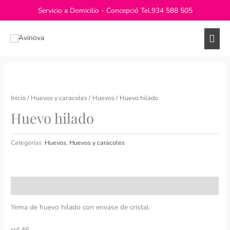
Ir
Servicio a Domicilio - Concepció Tel.
934 588 505
al
contenido
Men
princ
Inicio
/
Huevos y caracoles
/
Huevos
/ Huevo hilado
Huevo hilado
Categorías:
Huevos
,
Huevos y caracoles
Descripción
Yema de huevo hilado con envase de cristal.
ref.46