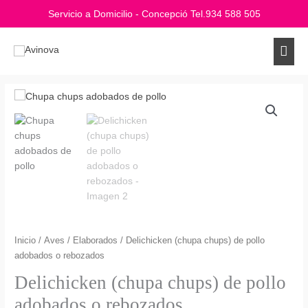
Ir
Servicio a Domicilio - Concepció Tel.
934 588 505
al
contenido
Men
princ
Inicio
/
Aves
/
Elaborados
/ Delichicken (chupa chups) de pollo
adobados o rebozados
Delichicken (chupa chups) de pollo
adobados o rebozados