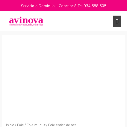
Ir
Servicio a Domicilio - Concepció Tel.
934 588 505
al
contenido
Men
princ
Inicio
/
Foie
/
Foie mi-cuit
/ Foie entier de oca