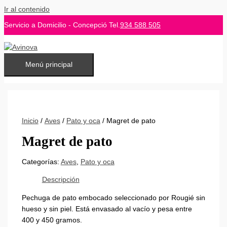
Ir al contenido
Servicio a Domicilio - Concepció Tel.
934 588 505
Menú principal
Inicio
/
Aves
/
Pato y oca
/ Magret de pato
Magret de pato
Categorías:
Aves
,
Pato y oca
Descripción
Pechuga de pato embocado seleccionado por Rougié sin
hueso y sin piel. Está envasado al vacío y pesa entre
400 y 450 gramos.