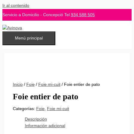
Ir al contenido
Servicio a Domicilio - Concepció Tel.
934 588 505
Menú principal
Inicio
/
Foie
/
Foie mi-cuit
/ Foie entier de pato
Foie entier de pato
Categorías:
Foie
,
Foie mi-cuit
Descripción
Información adicional